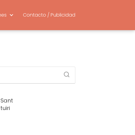
nes
Contacto / Publicidad
 Sant
uïri