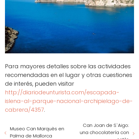
Para mayores detalles sobre las actividades
recomendadas en el lugar y otras cuestiones
de interés, pueden visitar
http://diariodeunturista.com/escapada-
islena-al-parque-nacional-archipielago-de-
cabrera/4357
.
Can Joan de S`Aigo:
Museo Can Marquès en
una chocolatería con
Palma de Mallorca