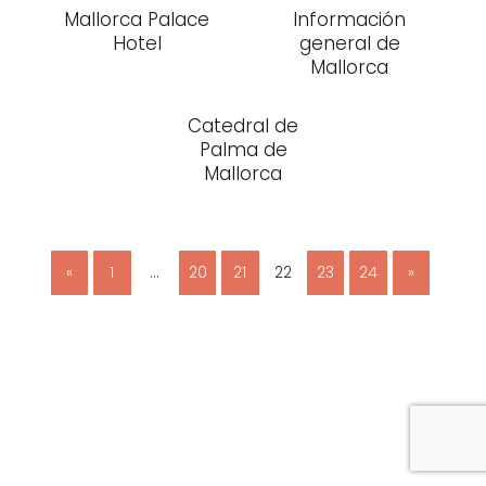
Mallorca Palace
Información
Hotel
general de
Mallorca
Catedral de
Palma de
Mallorca
«
1
…
20
21
22
23
24
»